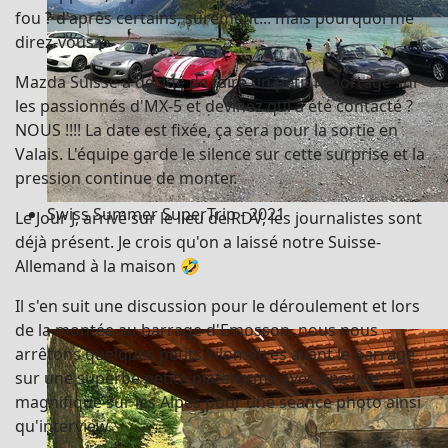
fou ? d'après certains, sûrement... mais pourquoi me
direz-vous ?
Mazda Suisse a décidé de faire un petit reportage sur
les passionnés d'MX-5 et devinez qui a été contacté ?
NOUS !!!! La date est fixée, ça sera pour la sortie en
Valais. L'équipe garde le silence sur cette surprise et la
pression continue de monter.
Swiss Summer SuperTrip - 2021
Le Jour J, arrivé sur le lieu de RDV, les journalistes sont
déjà présent. Je crois qu'on a laissé notre Suisse-
Allemand à la maison 🤣
Il s'en suit une discussion pour le déroulement et lors
de la montée au barrage d'Emosson, nous nous
arrêtons quelques petits kilomètres avant le barrage
sur une superbe petite plateforme avec une vue
magnifique sur les Alpes pour une séance photo ainsi
qu'interview.