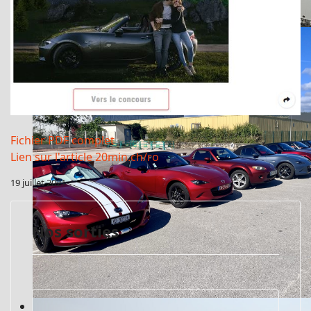
MX-5 Icones Day 2019
Fichier PDF complet
Lien sur l'article 20min.ch/ro
19 juillet 2021
Nos sorties
Week-end en Bourgogne 2024