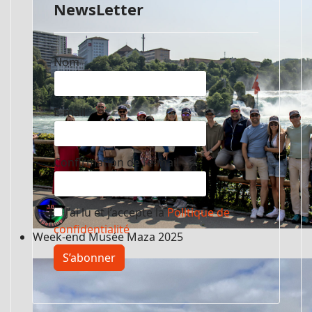
NewsLetter
Nom
E-mail
Confirmation de l’e-mail
J’ai lu et j’accepte la
Politique de
confidentialité
Week-end Musée Maza 2025
S’abonner