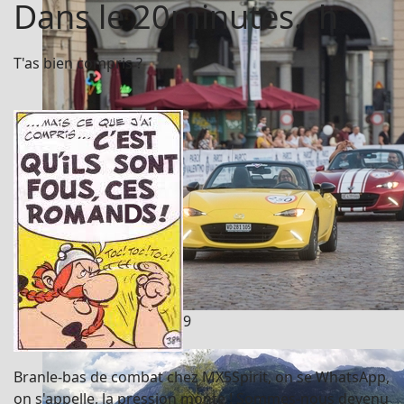
Dans le 20minutes.ch
T'as bien compris ?
MX-5 Icones Day 2019
Branle-bas de combat chez MX5Spirit, on se WhatsApp,
on s'appelle, la pression monte ! Sommes-nous devenu