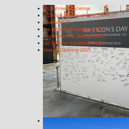
2024 Virée Alsacienne
2024 Spirales Vaudoises REVERSE
Oberland 23
Les Spirales Vaudoises 2023
Roule, Marche, Mange 2022
Les Spirales Vaudoises 2022
Season Opening 2021
MX-5 Icones Day 2019